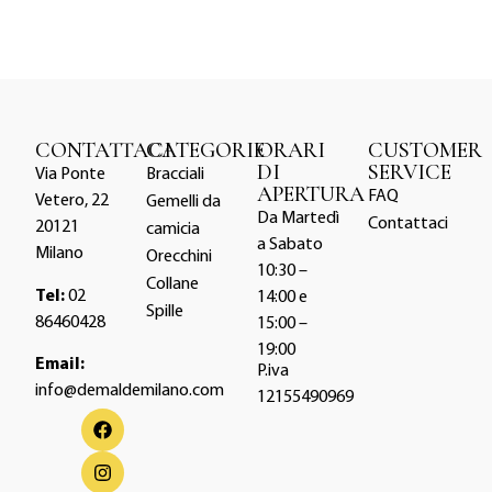
CONTATTACI
CATEGORIE
ORARI
CUSTOMER
DI
SERVICE
Via Ponte
Bracciali
APERTURA
FAQ
Vetero, 22
Gemelli da
Da Martedì
Contattaci
20121
camicia
a Sabato
Milano
Orecchini
10:30 –
Collane
Tel:
02
14:00 e
Spille
86460428
15:00 –
19:00
Email:
P.iva
info@demaldemilano.com
12155490969