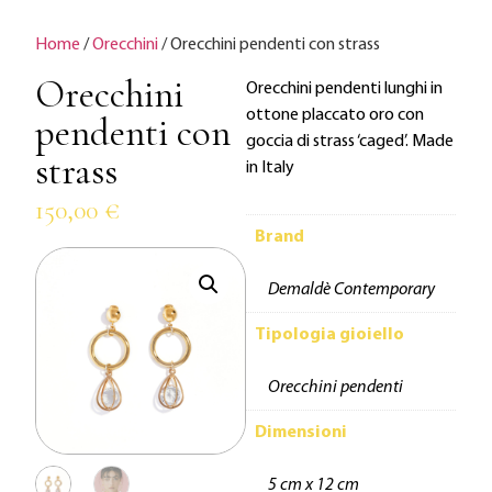
Home
/
Orecchini
/ Orecchini pendenti con strass
Orecchini
Orecchini pendenti lunghi in
ottone placcato oro con
pendenti con
goccia di strass ‘caged’. Made
strass
in Italy
150,00
€
Brand
Demaldè Contemporary
Tipologia gioiello
Orecchini pendenti
Dimensioni
5 cm x 12 cm