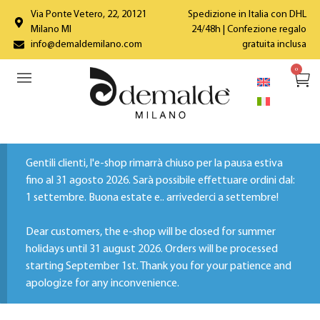
Via Ponte Vetero, 22, 20121
Spedizione in Italia con DHL
Milano MI
24/48h | Confezione regalo
info@demaldemilano.com
gratuita inclusa
0
Gentili clienti, l'e-shop rimarrà chiuso per la pausa estiva
fino al 31 agosto 2026. Sarà possibile effettuare ordini dal:
1 settembre. Buona estate e.. arrivederci a settembre!
Dear customers, the e-shop will be closed for summer
holidays until 31 august 2026. Orders will be processed
starting September 1st. Thank you for your patience and
apologize for any inconvenience.