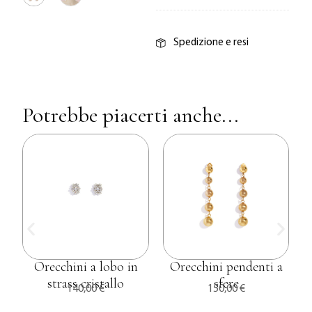
Spedizione e resi
Potrebbe piacerti anche...
Orecchini a lobo in
Orecchini pendenti a
strass cristallo
sfere
140,00
€
150,00
€